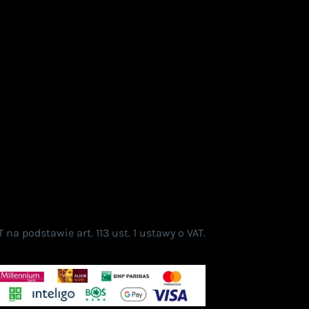
a podstawie art. 113 ust. 1 ustawy o VAT.