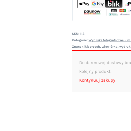
SKU:
113
Kategorie:
Wydruki fotograficzne – mi
Znaczniki:
orzech
,
wiewiórka
,
wydruk
Do darmowej dostawy bra
kolejny produkt.
Kontynuuj zakupy