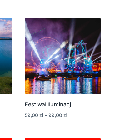
Festiwal Iluminacji
Zakres
59,00
zł
–
99,00
zł
cen:
od