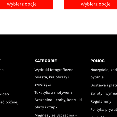
od
Wybierz opcje
Wybierz opcje
59,00 zł
59,00 zł
do
Ten
do
99,00 zł
ukt
produkt
99,00 zł
ma
wiele
antów.
wariantów.
Opcje
Y
KATEGORIE
POMOC
na
można
na
Wydruki fotograficzne –
Naczęściej za
ać
wybrać
miasta, krajobrazy i
pytania
na
zwierzęta
Dostawa i pła
ie
stronie
Tekstylia z motywem
Zwroty i wymi
video
uktu
produktu
Szczecina – torby, koszulki,
Regulaminy
łać później
bluzy i czapki
Polityka prywa
Magnesy ze Szczecina –