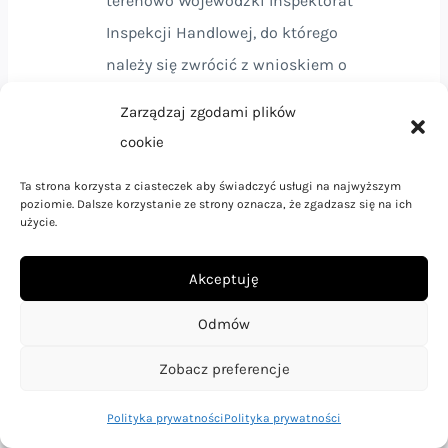
terenowo Wojewódzki Inspektorat
Inspekcji Handlowej, do którego
należy się zwrócić z wnioskiem o
mediację. Co do zasady postępowanie
Zarządzaj zgodami plików
jest bezpłatne. Wykaz Inspektoratów
cookie
znajduje się tutaj:
Ta strona korzysta z ciasteczek aby świadczyć usługi na najwyższym
https://www.uokik.gov.pl/wazne_adresy.
poziomie. Dalsze korzystanie ze strony oznacza, że zgadzasz się na ich
użycie.
php#faq595;
pomocy właściwego terenowo stałego
Akceptuję
polubownego sądu konsumenckiego
działającego przy Wojewódzkim
Odmów
Inspektoracie Inspekcji Handlowej, do
Zobacz preferencje
którego należy złożyć wniosek o
rozpatrzenie sprawy przed sądem
Polityka prywatności
Polityka prywatności