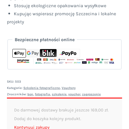
Stosuję ekologiczne opakowania wysyłkowe
Kupując wspierasz promocję Szczecina i lokalne
projekty
Bezpieczne płatności online
SKU:
503
Kategorie:
Szkolenia fotograficzne
,
Vouchery
Znaczników:
bon
,
fotografia
,
szkolenie
,
voucher
,
zaproszenie
Do darmowej dostawy brakuje jeszcze
169,00
zł
.
Dodaj do koszyka kolejny produkt.
Kontynuuj zakupy