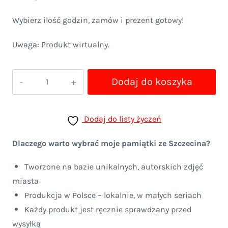
Wybierz ilość godzin, zamów i prezent gotowy!
Uwaga: Produkt wirtualny.
ilość
Dodaj do koszyka
Voucher
na
Dodaj do listy życzeń
indywidualne
konsultacje
Dlaczego warto wybrać moje pamiątki ze Szczecina?
fotograficzne
Tworzone na bazie unikalnych, autorskich zdjęć
miasta
Produkcja w Polsce – lokalnie, w małych seriach
Każdy produkt jest ręcznie sprawdzany przed
wysyłką