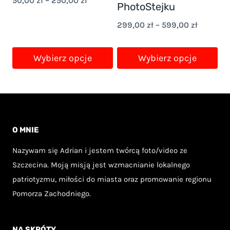
50,00
zł
–
250,00
zł
PhotoStejku
cen:
Zakres
299,00
zł
–
599,00
zł
od
cen:
50,00 zł
od
Wybierz opcje
Wybierz opcje
do
299,00 z
Ten
Ten
250,00 zł
do
produkt
produkt
599,00 z
ma
ma
wiele
wiele
O MNIE
wariantów.
wariantów.
Nazywam się Adrian i jestem twórcą foto/video ze
Opcje
Opcje
Szczecina. Moją misją jest wzmacnianie lokalnego
można
można
patriotyzmu, miłości do miasta oraz promowanie regionu
wybrać
wybrać
Pomorza Zachodniego.
na
na
stronie
stronie
NA SKRÓTY