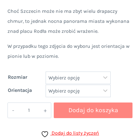
cen:
Choć Szczecin może nie ma zbyt wielu drapaczy
od
chmur, to jednak nocna panorama miasta wykonana
59,00 zł
znad placu Rodła może zrobić wrażenie.
do
W przypadku tego zdjęcia do wyboru jest orientacja w
99,00 zł
pionie lub w poziomie.
Rozmiar
Orientacja
ilość
Dodaj do koszyka
Nocny
plac
Dodaj do listy życzeń
Rodła