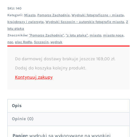
SKU:
140
Kategorii:
Miasto
,
Pomorze Zachodnie
,
Wydruki fotograficzne – miasta,
krajobrazy i zwierzęta
,
Wydruki Szczecin – autorskie fotografie miasta
,
Z
lotu ptaka
Znaczników:
"Pomorze Zachodnie"
,
"z lotu ptaka"
,
miasto
,
miasto nocą
,
noc
,
plac Rodła
,
Szczecin
,
wydruk
Do darmowej dostawy brakuje jeszcze
169,00
zł
.
Dodaj do koszyka kolejny produkt.
Kontynuuj zakupy
Opis
Opinie (0)
Papier:
wydruki są wykonywane na wysokiej