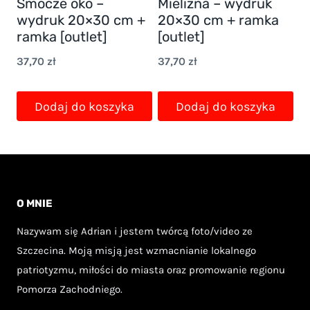
Smocze oko –
Mielizna – wydruk
wybrać
wybrać
wydruk 20×30 cm +
20×30 cm + ramka
na
na
ramka [outlet]
[outlet]
stronie
stronie
37,70
zł
37,70
zł
produktu
produktu
Dodaj do koszyka
Dodaj do koszyka
O MNIE
Nazywam się Adrian i jestem twórcą foto/video ze
Szczecina. Moją misją jest wzmacnianie lokalnego
patriotyzmu, miłości do miasta oraz promowanie regionu
Pomorza Zachodniego.