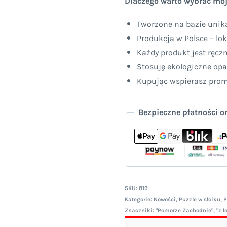
Dlaczego warto wybrać moj
Odrodzenia
Tworzone na bazie unika
Szczecin
Produkcja w Polsce – lok
-
Każdy produkt jest ręcz
różne
Stosuję ekologiczne op
rozmiary
Kupując wspierasz promo
Bezpieczne płatności o
SKU:
819
Kategorie:
Nowości
,
Puzzle w słoiku
,
P
Znaczniki:
"Pomorze Zachodnie"
,
"z l