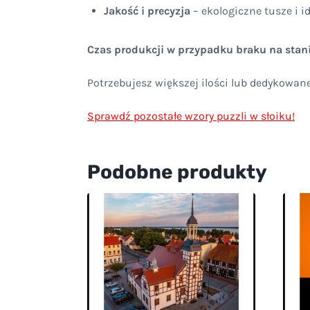
Jakość i precyzja
– ekologiczne tusze i 
Czas produkcji w przypadku braku na stani
Potrzebujesz większej ilości lub dedykowan
Sprawdź pozostałe wzory puzzli w słoiku!
Podobne produkty