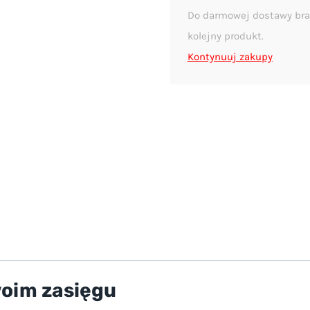
Do darmowej dostawy bra
kolejny produkt.
Kontynuuj zakupy
woim zasięgu