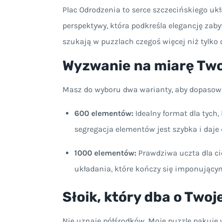
Plac Odrodzenia to serce szczecińskiego uk
perspektywy, która podkreśla elegancję zaby
szukają w puzzlach czegoś więcej niż tylko 
Wyzwanie na miarę Two
Masz do wyboru dwa warianty, aby dopasow
600 elementów:
Idealny format dla tych,
segregacja elementów jest szybka i daje 
1000 elementów:
Prawdziwa uczta dla cie
układania, które kończy się imponując
Słoik, który dba o Twoj
Nie uznaję półśrodków. Moje puzzle pakuję