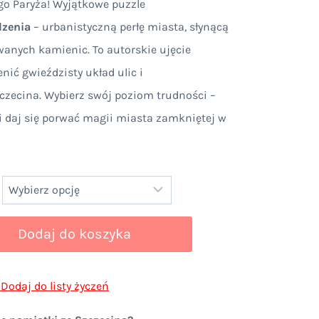
go Paryża! Wyjątkowe puzzle
dzenia
– urbanistyczną perłę miasta, słynącą
00 zł
wanych kamienic. To autorskie ujęcie
nić gwieździsty układ ulic i
czecina. Wybierz swój poziom trudności –
,00 zł
i daj się porwać magii miasta zamkniętej w
Dodaj do koszyka
Dodaj do listy życzeń