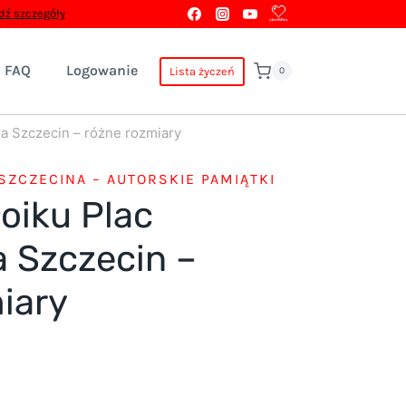
ź szczegóły
FAQ
Logowanie
Lista życzeń
0
ia Szczecin – różne rozmiary
 SZCZECINA – AUTORSKIE PAMIĄTKI
łoiku Plac
 Szczecin –
iary
res
: