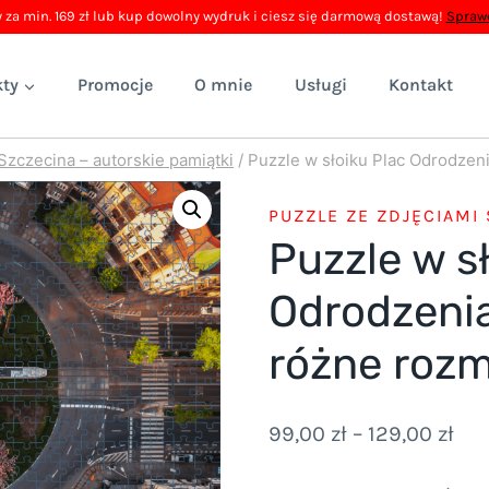
 za min. 169 zł lub kup dowolny wydruk i ciesz się darmową dostawą!
Sprawd
ty
Promocje
O mnie
Usługi
Kontakt
Szczecina – autorskie pamiątki
/
Puzzle w słoiku Plac Odrodzen
PUZZLE ZE ZDJĘCIAMI
Puzzle w s
Odrodzenia
różne rozm
Zak
99,00
zł
–
129,00
zł
cen