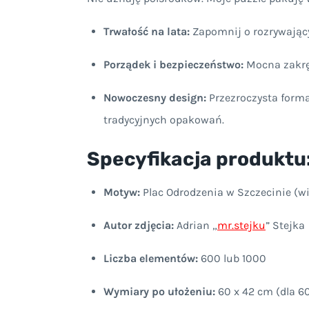
Trwałość na lata:
Zapomnij o rozrywającyc
Porządek i bezpieczeństwo:
Mocna zakręt
Nowoczesny design:
Przezroczysta forma
tradycyjnych opakowań.
Specyfikacja produktu
Motyw:
Plac Odrodzenia w Szczecinie (w
Autor zdjęcia:
Adrian „
mr.stejku
” Stejka
Liczba elementów:
600 lub 1000
Wymiary po ułożeniu:
60 x 42 cm (dla 6