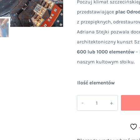
Poczuj klimat szczecińskie
od
przedstawiające
plac Odro
99,
z przepięknych, odrestauro
Adriana Stejki pozwala doce
do
architektoniczny kunszt Sz
129
600 lub 1000 elementów
– 
naszym kultowym słoiku.
Ilość elementów
ilość
Puzzle
w
słoiku
Plac