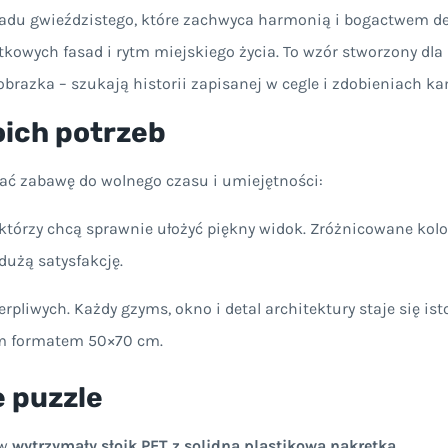
ładu gwieździstego, które zachwyca harmonią i bogactwem de
tkowych fasad i rytm miejskiego życia. To wzór stworzony dla
obrazka – szukają historii zapisanej w cegle i zdobieniach ka
ich potrzeb
ać zabawę do wolnego czasu i umiejętności:
 którzy chcą sprawnie ułożyć piękny widok. Zróżnicowane kolo
dużą satysfakcję.
rpliwych. Każdy gzyms, okno i detal architektury staje się is
ym formatem 50×70 cm.
e puzzle
 w
wytrzymały słoik PET z solidną plastikową nakrętką
.