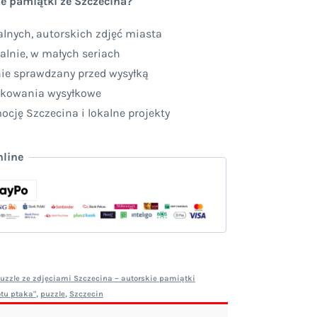
e pamiątki ze Szczecina?
lnych, autorskich zdjęć miasta
alnie, w małych seriach
nie sprawdzany przed wysyłką
akowania wysyłkowe
cję Szczecina i lokalne projekty
nline
uzzle ze zdjęciami Szczecina – autorskie pamiątki
otu ptaka"
,
puzzle
,
Szczecin