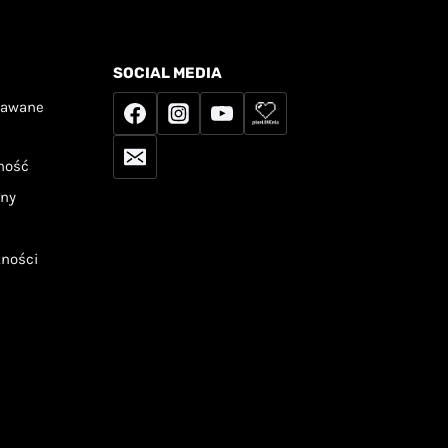
SOCIAL MEDIA
dawane
tność
any
tności