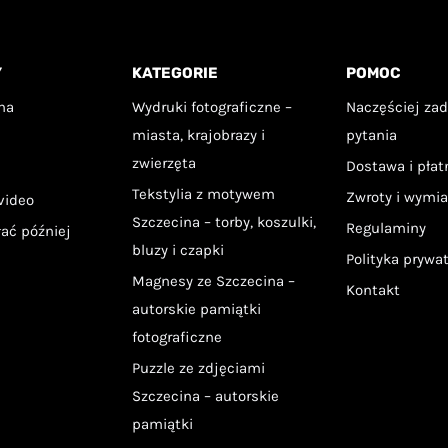
antów.
wariantów.
Opcje
Y
KATEGORIE
POMOC
na
można
na
Wydruki fotograficzne –
Naczęściej za
ać
wybrać
miasta, krajobrazy i
pytania
na
zwierzęta
Dostawa i pła
ie
stronie
Tekstylia z motywem
Zwroty i wymi
video
uktu
produktu
Szczecina – torby, koszulki,
Regulaminy
łać później
bluzy i czapki
Polityka prywa
Magnesy ze Szczecina –
Kontakt
autorskie pamiątki
fotograficzne
Puzzle ze zdjęciami
Szczecina – autorskie
pamiątki