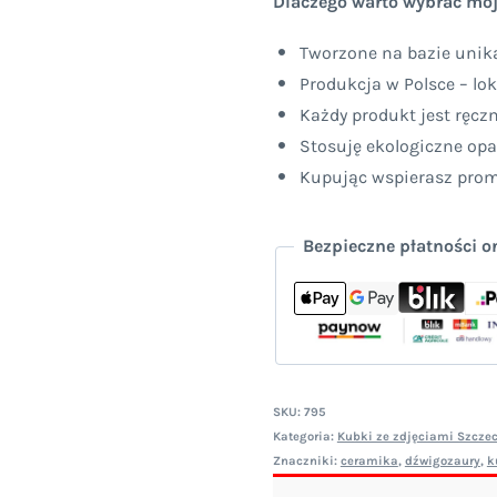
Dlaczego warto wybrać moj
Tworzone na bazie unika
Produkcja w Polsce – lok
Każdy produkt jest ręcz
Stosuję ekologiczne op
Kupując wspierasz promo
Bezpieczne płatności o
SKU:
795
Kategoria:
Kubki ze zdjęciami Szczec
Znaczniki:
ceramika
,
dźwigozaury
,
k