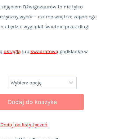
 zdjęciem Dźwigozaurów to nie tylko
9 zł
raktyczny wybór – czarne wnętrze zapobiega
mu będzie wyglądał świetnie przez długi
9 zł
ną
okrągłą
lub
kwadratową
podkładkę w
Dodaj do koszyka
Dodaj do listy życzeń