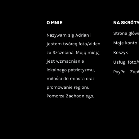
wariantów.
wari
Opcje
Opcje
O MNIE
NA SKRÓT
można
moż
Strona głów
Nazywam się Adrian i
wybrać
wybr
Moje konto
jestem twórcą foto/video
na
na
ze Szczecina. Moją misją
Koszyk
stronie
stron
jest wzmacnianie
Usługi foto/
produktu
prod
lokalnego patriotyzmu,
PayPo – Zap
miłości do miasta oraz
promowanie regionu
Pomorza Zachodniego.