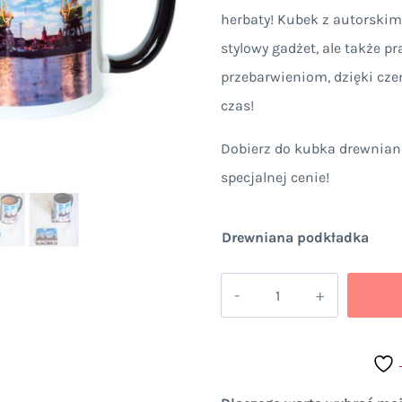
od
herbaty! Kubek z autorskim
38,9
stylowy gadżet, ale także p
przebarwieniom, dzięki cze
do
czas!
49,9
Dobierz do kubka drewnia
specjalnej cenie!
Drewniana podkładka
ilość
Kubek
Dźwigozaury
Szczecin