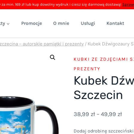
 za min. 169 zł lub kup dowolny wydruk i ciesz się darmową dostawą!
Sprawd
ty
Promocje
O mnie
Usługi
Kontakt
zczecina – autorskie pamiątki i prezenty
/
Kubek Dźwigozaury S
KUBKI ZE ZDJĘCIAMI S
PREZENTY
Kubek Dźw
Szczecin
Zak
38,99
zł
–
49,99
zł
cen:
Dodaj odrobinę szczeciński