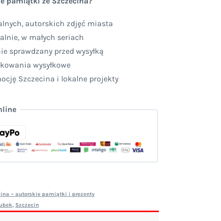
e pamiątki ze Szczecina?
lnych, autorskich zdjęć miasta
alnie, w małych seriach
nie sprawdzany przed wysyłką
akowania wysyłkowe
cję Szczecina i lokalne projekty
nline
ina – autorskie pamiątki i prezenty
ubek
,
Szczecin