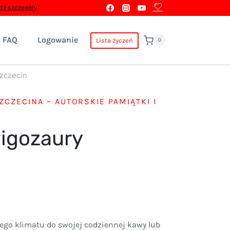
ź szczegóły
FAQ
Logowanie
Lista życzeń
0
zczecin
ZCZECINA – AUTORSKIE PAMIĄTKI I
igozaury
res
ego klimatu do swojej codziennej kawy lub