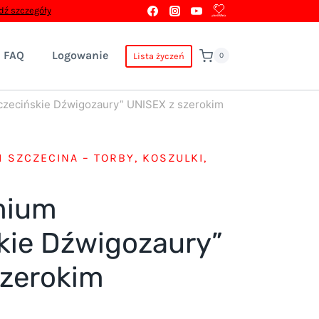
ź szczegóły
FAQ
Logowanie
Lista życzeń
0
czecińskie Dźwigozaury” UNISEX z szerokim
 SZCZECINA – TORBY, KOSZULKI,
mium
kie Dźwigozaury”
szerokim