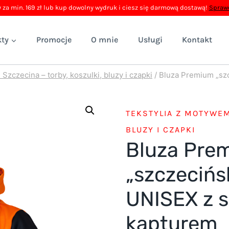
 za min. 169 zł lub kup dowolny wydruk i ciesz się darmową dostawą!
Sprawd
ty
Promocje
O mnie
Usługi
Kontakt
Szczecina – torby, koszulki, bluzy i czapki
/
Bluza Premium „sz
TEKSTYLIA Z MOTYWEM
BLUZY I CZAPKI
Bluza Pre
„szczecińs
UNISEX z 
kapturem