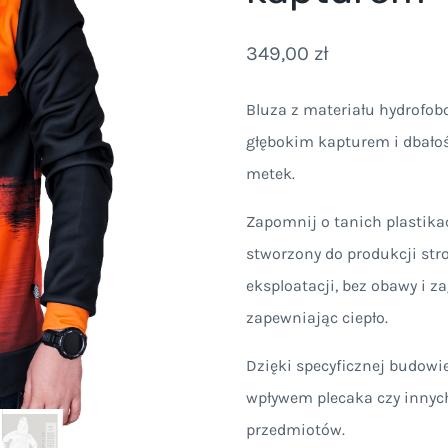
349,00
zł
Bluza z materiału hydrofob
głębokim kapturem i dbałośc
metek.
Zapomnij o tanich plastikac
stworzony do produkcji str
eksploatacji, bez obawy i z
zapewniając ciepło.
Dzięki specyficznej budowi
wpływem plecaka czy innych
przedmiotów.