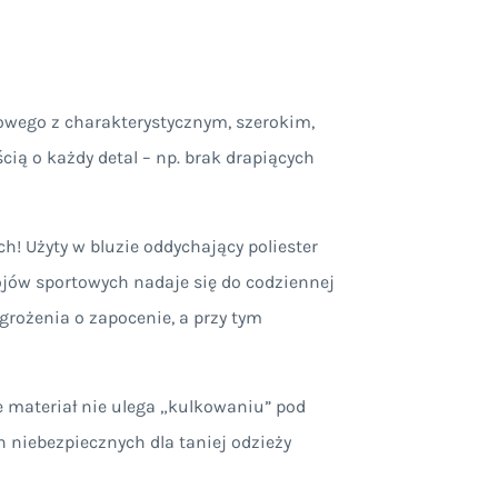
owego z charakterystycznym, szerokim,
ią o każdy detal – np. brak drapiących
h! Użyty w bluzie oddychający poliester
ojów sportowych nadaje się do codziennej
agrożenia o zapocenie, a przy tym
e materiał nie ulega „kulkowaniu” pod
 niebezpiecznych dla taniej odzieży