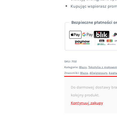
Kupując wspierasz promo
Bezpieczne płatności o
SKU:
702
Kategorie:
Bluzy
,
Tekstylia z motywem 
Znaczniki:
Bluza
,
dźwigozaury
,
kaptu
Do darmowej dostawy bra
kolejny produkt.
Kontynuuj zakupy