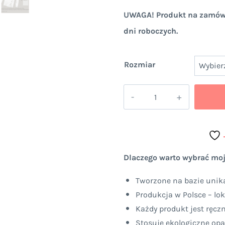
UWAGA! Produkt na zamówie
dni roboczych.
Rozmiar
ilość
Bluza
Premium
"szczecińskie
Dźwigozaury"
Dlaczego warto wybrać moj
UNISEX
Tworzone na bazie unika
z
Produkcja w Polsce – lok
szerokim
Każdy produkt jest ręcz
kapturem
Stosuję ekologiczne op