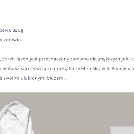
obowa 320g
la zdrowia
że ich fason jest przeznaczony zarówno dla ,mężczyzn jak i d
wahasz się czy wziąć damską S czy M – celuj w S. Panowie odw
iś swoimi ulubionymi bluzami.