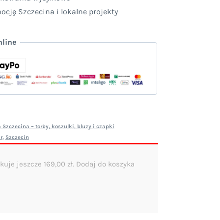
cję Szczecina i lokalne projekty
nline
Szczecina – torby, koszulki, bluzy i czapki
r
,
Szczecin
kuje jeszcze
169,00
zł
. Dodaj do koszyka