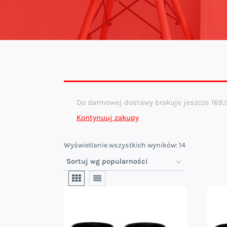
Do darmowej dostawy brakuje jeszcze
169
Kontynuuj zakupy
Posortowan
Wyświetlanie wszystkich wyników: 14
według
popularnośc