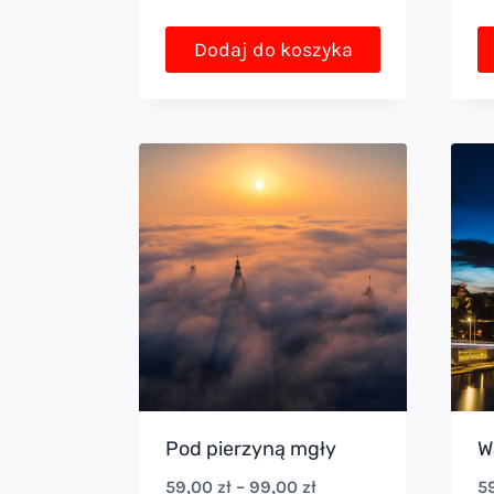
Dodaj do koszyka
Pod pierzyną mgły
W
Zakres
59,00
zł
–
99,00
zł
5