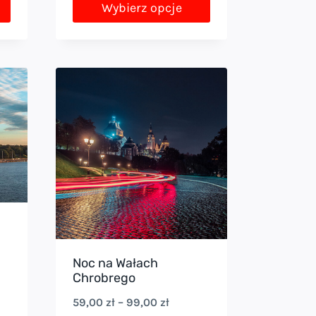
Wybierz opcje
Ten
produkt
ma
wiele
wariantów.
Opcje
można
wybrać
na
stronie
produktu
Noc na Wałach
s
Chrobrego
Zakres
59,00
zł
–
99,00
zł