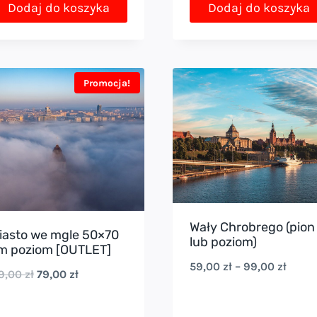
Dodaj do koszyka
Dodaj do koszyka
Promocja!
Wały Chrobrego (pion
iasto we mgle 50×70
lub poziom)
m poziom [OUTLET]
Zakre
59,00
zł
–
99,00
zł
Pierwotna
Aktualna
19,00
zł
79,00
zł
cen:
cena
cena
od