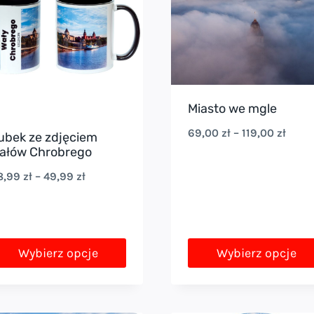
Miasto we mgle
Zakr
69,00
zł
–
119,00
zł
ubek ze zdjęciem
ałów Chrobrego
cen:
Zakres
8,99
zł
–
49,99
zł
od
cen:
69,00
od
do
38,99 zł
119,0
Wybierz opcje
Wybierz opcje
do
en
Ten
49,99 zł
rodukt
produkt