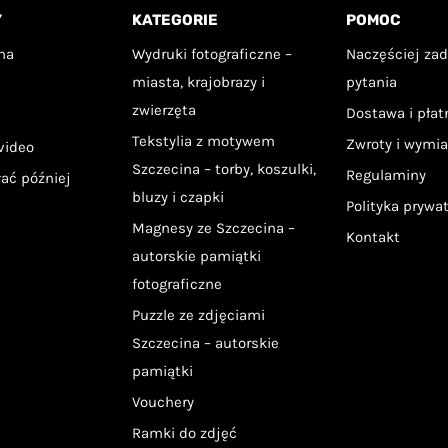
Y
KATEGORIE
POMOC
na
Wydruki fotograficzne –
Naczęściej za
miasta, krajobrazy i
pytania
zwierzęta
Dostawa i pła
Tekstylia z motywem
Zwroty i wymi
video
Szczecina – torby, koszulki,
Regulaminy
łać później
bluzy i czapki
Polityka prywa
Magnesy ze Szczecina –
Kontakt
autorskie pamiątki
fotograficzne
Puzzle ze zdjęciami
Szczecina – autorskie
pamiątki
Vouchery
Ramki do zdjęć