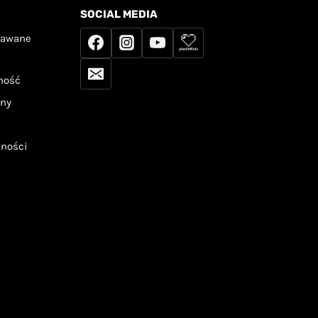
SOCIAL MEDIA
dawane
tność
any
tności