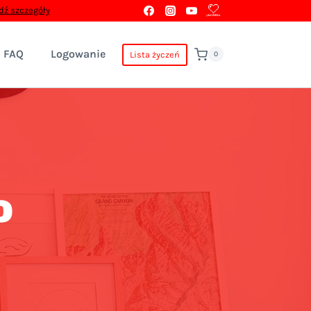
ź szczegóły
FAQ
Logowanie
Lista życzeń
0
o