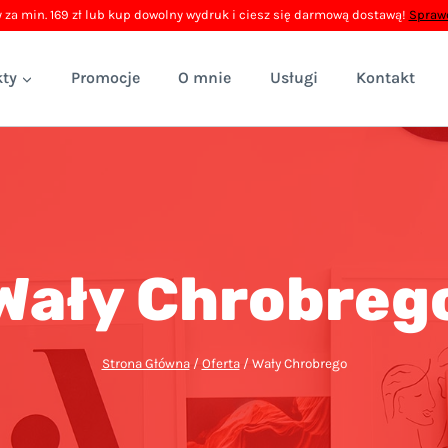
 za min. 169 zł lub kup dowolny wydruk i ciesz się darmową dostawą!
Sprawd
ty
Promocje
O mnie
Usługi
Kontakt
Wały Chrobreg
Strona Główna
/
Oferta
/
Wały Chrobrego