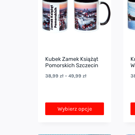
Kubek Zamek Książąt
K
Pomorskich Szczecin
W
Zakres
38,99
zł
–
49,99
zł
3
cen:
od
38,99 zł
Wybierz opcje
do
Ten
T
49,99 zł
produkt
p