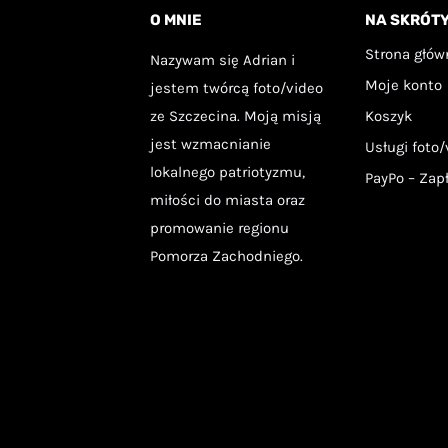
O MNIE
NA SKRÓT
Strona głów
Nazywam się Adrian i
Moje konto
jestem twórcą foto/video
ze Szczecina. Moją misją
Koszyk
jest wzmacnianie
Usługi foto/
lokalnego patriotyzmu,
PayPo – Zap
miłości do miasta oraz
promowanie regionu
Pomorza Zachodniego.