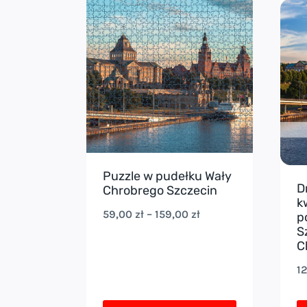
ma
m
wiele
wi
wariantów.
w
Opcje
Op
można
m
wybrać
w
na
n
stronie
st
Puzzle w pudełku Wały
produktu
p
D
Chrobrego Szczecin
k
Zakres
59,00
zł
–
159,00
zł
p
S
cen:
C
od
1
59,00 zł
do