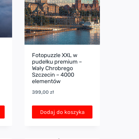
Fotopuzzle XXL w
es
pudełku premium –
Wały Chrobrego
Szczecin – 4000
elementów
 zł
399,00
zł
0 zł
Dodaj do koszyka