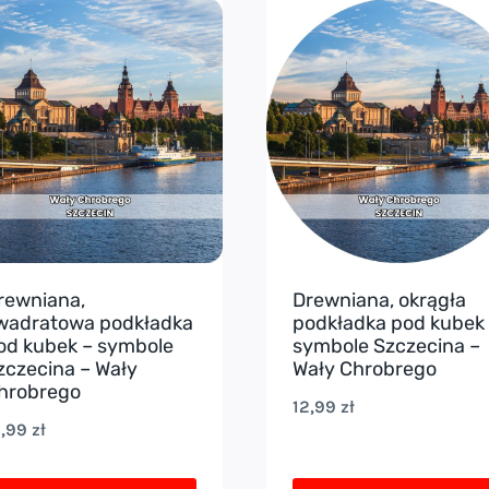
a
ma
ele
wiele
ariantów.
wariantów.
cje
Opcje
ożna
można
ybrać
wybrać
a
na
ronie
stronie
roduktu
produktu
rewniana,
Drewniana, okrągła
wadratowa podkładka
podkładka pod kubek
od kubek – symbole
symbole Szczecina –
zczecina – Wały
Wały Chrobrego
hrobrego
12,99
zł
2,99
zł