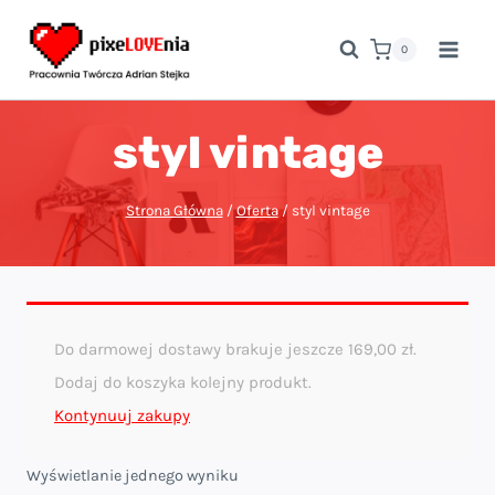
Przejdź
do
0
treści
styl vintage
Strona Główna
/
Oferta
/
styl vintage
Do darmowej dostawy brakuje jeszcze
169,00
zł
.
Dodaj do koszyka kolejny produkt.
Kontynuuj zakupy
Wyświetlanie jednego wyniku