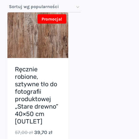
Promocja!
Ręcznie
robione,
sztywne tło do
fotografii
produktowej
„Stare drewno”
40×50 cm
[OUTLET]
Pierwotna
Aktualna
57,00
zł
39,70
zł