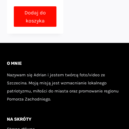
cena
cena
wynosiła:
wynosi:
Dodaj do
koszyka
57,00 zł.
39,70 zł.
O MNIE
Nazywam się Adrian i jestem twórcą foto/video ze
Szczecina. Moją misją jest wzmacnianie lokalnego
patriotyzmu, miłości do miasta oraz promowanie regionu
Pomorza Zachodniego.
NA SKRÓTY
Strona główna