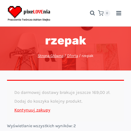
Przejdź
do
0
treści
rzepak
Strona Główna
/
Oferta
/
rzepak
Do darmowej dostawy brakuje jeszcze
169,00
zł
.
Dodaj do koszyka kolejny produkt.
Kontynuuj zakupy
Posortowane
Wyświetlanie wszystkich wyników: 2