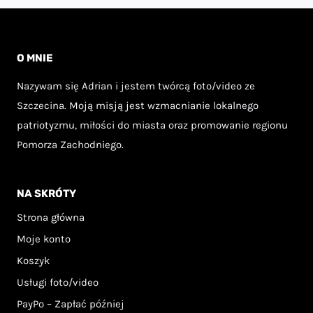
99,00 z
produkt
produkt
ma
ma
wiele
wiele
O MNIE
wariantów.
wariantów.
Nazywam się Adrian i jestem twórcą foto/video ze
Opcje
Opcje
Szczecina. Moją misją jest wzmacnianie lokalnego
można
można
patriotyzmu, miłości do miasta oraz promowanie regionu
wybrać
wybrać
Pomorza Zachodniego.
na
na
stronie
stronie
NA SKRÓTY
produktu
produktu
Strona główna
Moje konto
Koszyk
Usługi foto/video
PayPo – Zapłać później