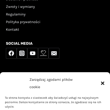
Zwroty i wymiany
Regulaminy
Polityka prywatności
Kontakt
SOCIAL MEDIA
Sprzedawca korzysta ze zwolnienia z podatku
Zarządzaj zgodami plików
VAT na podstawie art. 113 ust. 1 ustawy o VAT.
cookie
Ta strona korzysta z ciasteczek aby świadczyć usługi na najwyższym
poziomie. Dalsze korzystanie ze strony oznacza, że zgadzasz się na ich
użycie.