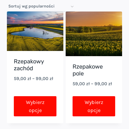
według
popularności
Rzepakowy
Rzepakowe
zachód
pole
Zakres
59,00
zł
–
99,00
zł
Zakres
59,00
zł
–
99,00
zł
cen:
cen:
od
od
Wybierz
Wybierz
59,00 zł
opcje
opcje
59,00 zł
do
do
Ten
Ten
99,00 zł