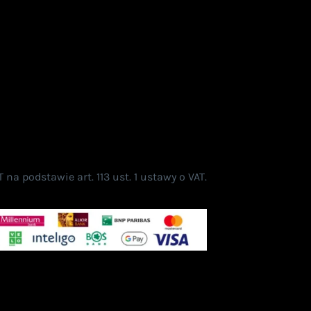
a podstawie art. 113 ust. 1 ustawy o VAT.