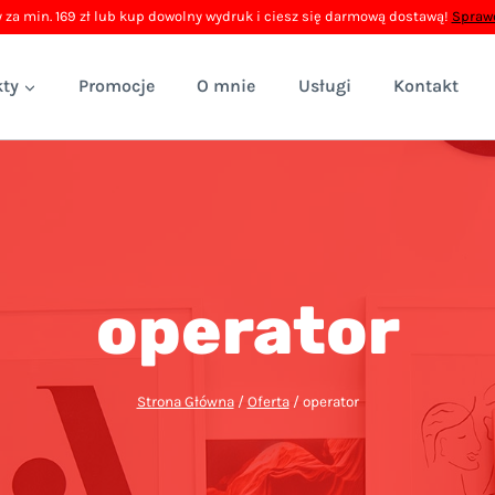
 za min. 169 zł lub kup dowolny wydruk i ciesz się darmową dostawą!
Sprawd
ty
Promocje
O mnie
Usługi
Kontakt
operator
Strona Główna
/
Oferta
/
operator