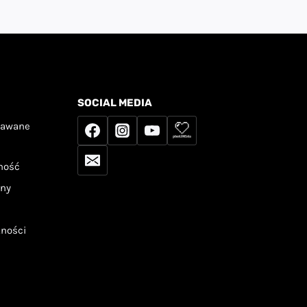
SOCIAL MEDIA
dawane
tność
any
tności