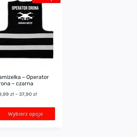
amizelka – Operator
rona – czarna
Zakres
9,99
zł
–
37,90
zł
cen:
od
Wybierz opcje
29,99 zł
en
do
rodukt