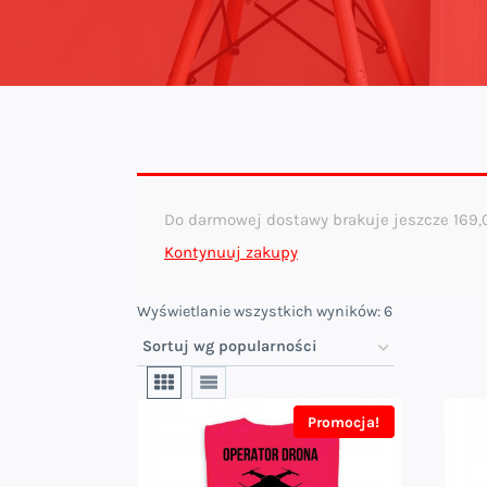
Do darmowej dostawy brakuje jeszcze
169
Kontynuuj zakupy
Posortowane
Wyświetlanie wszystkich wyników: 6
według
popularności
Promocja!