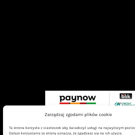
Zarządzaj zgodami plików cookie
Ta strona korzysta z ciasteczek aby świadczyć usługi na najwyższym pozio
Dalsze korzystanie ze strony oznacza, że zgadzasz się na ich użycie.