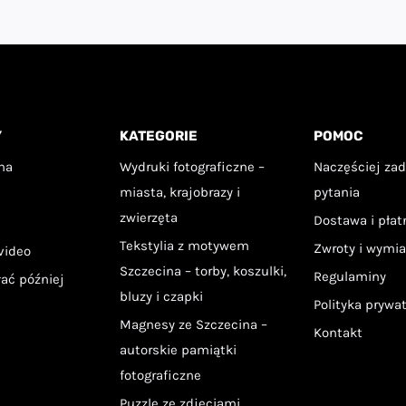
37,90 zł
a
ele
ariantów.
cje
Y
KATEGORIE
POMOC
ożna
ybrać
na
Wydruki fotograficzne –
Naczęściej za
miasta, krajobrazy i
pytania
a
zwierzęta
Dostawa i pła
ronie
Tekstylia z motywem
Zwroty i wymi
video
roduktu
Szczecina – torby, koszulki,
Regulaminy
łać później
bluzy i czapki
Polityka prywa
Magnesy ze Szczecina –
Kontakt
autorskie pamiątki
fotograficzne
Puzzle ze zdjęciami