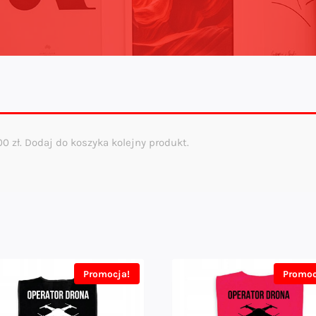
,00
zł
. Dodaj do koszyka kolejny produkt.
Promocja!
Promoc