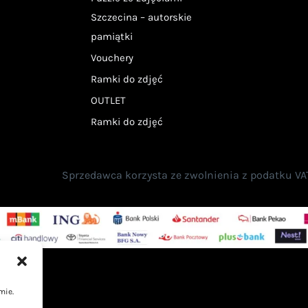
Szczecina – autorskie
pamiątki
Vouchery
Ramki do zdjęć
OUTLET
Ramki do zdjęć
Sprzedawca korzysta ze zwolnienia z podatku VAT n
mie.