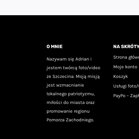
ma
m
wiele
wi
wariantów.
w
Opcje
Op
O MNIE
NA SKRÓT
można
m
wybrać
w
Strona głów
Nazywam się Adrian i
na
Moje konto
n
jestem twórcą foto/video
ze Szczecina. Moją misją
Koszyk
stronie
st
jest wzmacnianie
Usługi foto/
produktu
p
lokalnego patriotyzmu,
PayPo – Zap
miłości do miasta oraz
promowanie regionu
Pomorza Zachodniego.