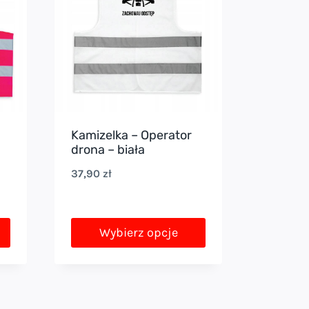
Kamizelka – Operator
drona – biała
37,90
zł
na
Wybierz opcje
.
Ten
produkt
ma