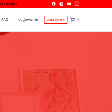
ź szczegóły
FAQ
Logowanie
Lista życzeń
0