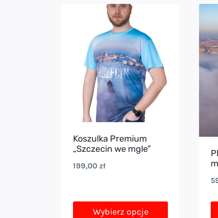
m
wi
w
Op
m
w
n
st
p
Koszulka Premium
„Szczecin we mgle”
P
m
199,00
zł
5
Wybierz opcje