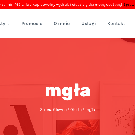
 za min. 169 zł lub kup dowolny wydruk i ciesz się darmową dostawą!
Sprawd
ty
Promocje
O mnie
Usługi
Kontakt
mgła
Strona Główna
/
Oferta
/
mgła