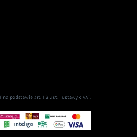
a podstawie art. 113 ust. 1 ustawy o VAT.