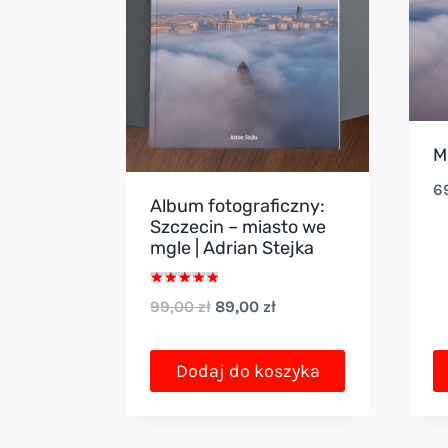
M
6
Album fotograficzny:
Szczecin – miasto we
mgle | Adrian Stejka
Oceniono
Pierwotna
Aktualna
99,00
zł
89,00
zł
5.00
na 5
cena
cena
wynosiła:
wynosi:
Dodaj do koszyka
99,00 zł.
89,00 zł.
T
p