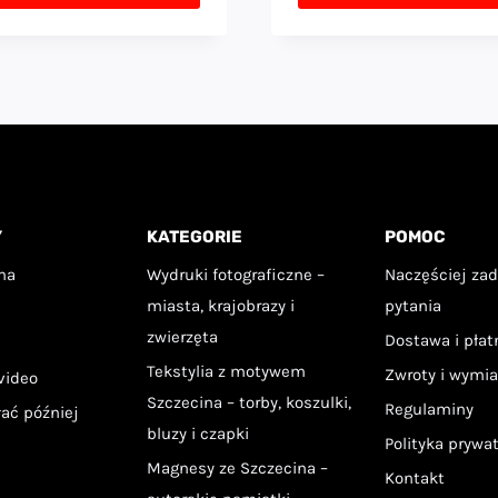
59,00 zł
en
Ten
99,00
do
rodukt
produkt
99,00 zł
a
ma
ele
wiele
ariantów.
wariantów.
cje
Opcje
Y
KATEGORIE
POMOC
ożna
można
ybrać
wybrać
na
Wydruki fotograficzne –
Naczęściej za
miasta, krajobrazy i
pytania
a
na
zwierzęta
Dostawa i pła
ronie
stronie
Tekstylia z motywem
Zwroty i wymi
video
roduktu
produktu
Szczecina – torby, koszulki,
Regulaminy
łać później
bluzy i czapki
Polityka prywa
Magnesy ze Szczecina –
Kontakt