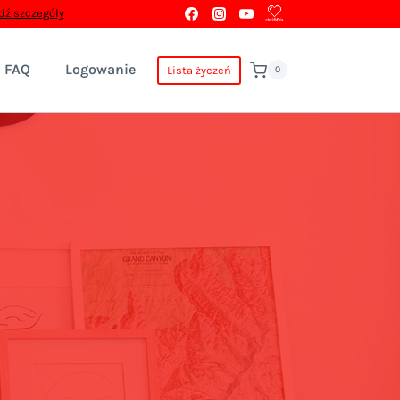
ź szczegóły
FAQ
Logowanie
Lista życzeń
0