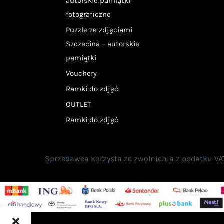
autorskie pamiątki
fotograficzne
Puzzle ze zdjęciami
Szczecina – autorskie
pamiątki
Vouchery
Ramki do zdjęć
OUTLET
Ramki do zdjęć
Sprzedawca korzysta ze zwolnienia z podatku VAT n