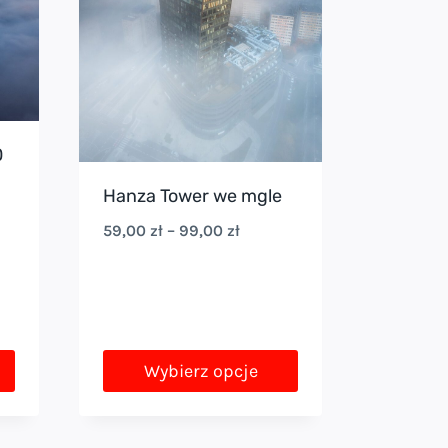
0
Hanza Tower we mgle
na
Zakres
59,00
zł
–
99,00
zł
cen:
:
od
ł.
59,00 zł
do
Wybierz opcje
99,00 zł
Ten
produkt