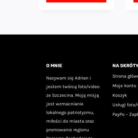
Ten
T
produkt
p
ma
m
wiele
wi
wariantów.
w
Opcje
Op
O MNIE
NA SKRÓT
można
m
wybrać
w
Strona głów
Nazywam się Adrian i
na
Moje konto
n
jestem twórcą foto/video
ze Szczecina. Moją misją
Koszyk
stronie
st
jest wzmacnianie
Usługi foto/
produktu
p
lokalnego patriotyzmu,
PayPo – Zap
miłości do miasta oraz
promowanie regionu