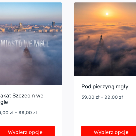
a
ele
ariantów.
cje
ożna
ybrać
a
ronie
roduktu
Pod pierzyną mgły
lakat Szczecin we
Zakre
59,00
zł
–
99,00
zł
gle
cen:
Zakres
9,00
zł
–
99,00
zł
od
cen:
59,00
od
Wybierz opcje
Wybierz opcje
do