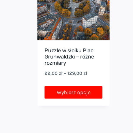
Puzzle w słoiku Plac
Grunwaldzki – różne
rozmiary
Zakres
99,00
zł
–
129,00
zł
cen:
od
Wybierz opcje
99,00 zł
Ten
do
produkt
129,00 zł
ma
wiele