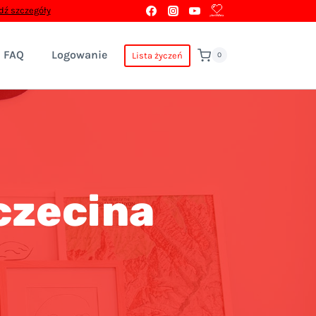
ź szczegóły
FAQ
Logowanie
Lista życzeń
0
czecina