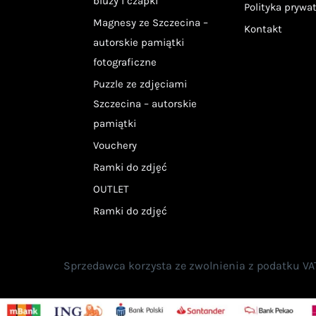
bluzy i czapki
Polityka prywa
Magnesy ze Szczecina –
Kontakt
autorskie pamiątki
fotograficzne
Puzzle ze zdjęciami
Szczecina – autorskie
pamiątki
Vouchery
Ramki do zdjęć
OUTLET
Ramki do zdjęć
Sprzedawca korzysta ze zwolnienia z podatku VAT n