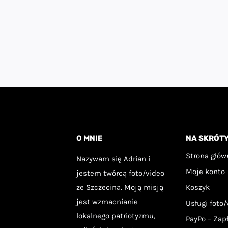
wariantów.
Opcje
można
wybrać
na
stronie
produktu
O MNIE
NA SKRÓT
Strona głów
Nazywam się Adrian i
Moje konto
jestem twórcą foto/video
ze Szczecina. Moją misją
Koszyk
jest wzmacnianie
Usługi foto/
lokalnego patriotyzmu,
PayPo – Zap