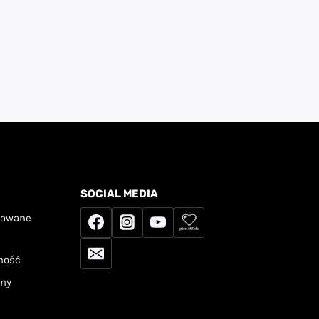
SOCIAL MEDIA
dawane
tność
any