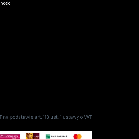
tności
a podstawie art. 113 ust. 1 ustawy o VAT.