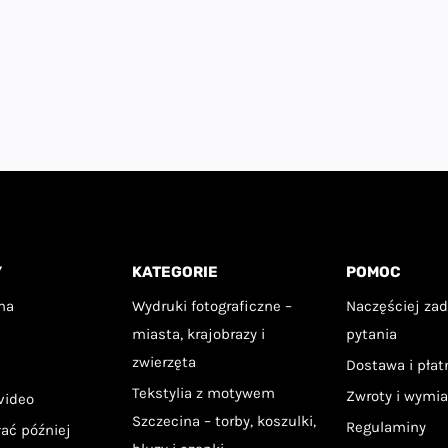
Y
KATEGORIE
POMOC
na
Wydruki fotograficzne –
Naczęściej za
miasta, krajobrazy i
pytania
zwierzęta
Dostawa i pła
Tekstylia z motywem
Zwroty i wymi
video
Szczecina – torby, koszulki,
Regulaminy
łać później