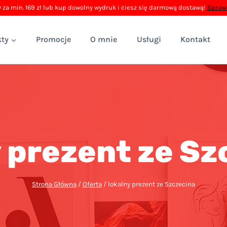
 za min. 169 zł lub kup dowolny wydruk i ciesz się darmową dostawą!
Sprawd
ty
Promocje
O mnie
Usługi
Kontakt
y prezent ze Sz
Strona Główna
/
Oferta
/
lokalny prezent ze Szczecina