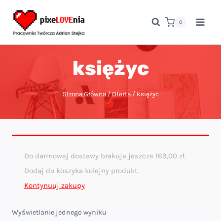
Przejdź
do
0
treści
księżyc
Strona Główna
/
Oferta
/
księżyc
Do darmowej dostawy brakuje jeszcze
169,00
zł
.
Dodaj do koszyka kolejny produkt.
Kontynuuj zakupy
Wyświetlanie jednego wyniku