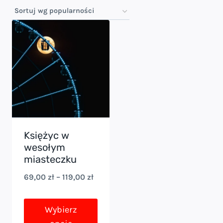
Księżyc w
wesołym
miasteczku
Zakres
69,00
zł
–
119,00
zł
cen:
od
Wybierz