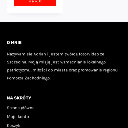
opcje
69,00 zł
do
Ten
119,00 zł
produkt
ma
wiele
O MNIE
wariantów.
Nazywam się Adrian i jestem twórcą foto/video ze
Opcje
Szczecina. Moją misją jest wzmacnianie lokalnego
można
patriotyzmu, miłości do miasta oraz promowanie regionu
wybrać
Pomorza Zachodniego.
na
stronie
NA SKRÓTY
produktu
Strona główna
Moje konto
Koszyk