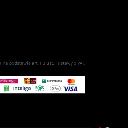
a podstawie art. 113 ust. 1 ustawy o VAT.