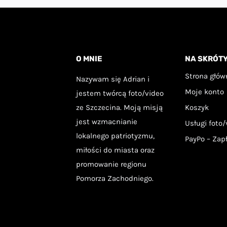
O MNIE
NA SKRÓT
Strona głów
Nazywam się Adrian i
Moje konto
jestem twórcą foto/video
ze Szczecina. Moją misją
Koszyk
jest wzmacnianie
Usługi foto/
lokalnego patriotyzmu,
PayPo – Zap
miłości do miasta oraz
promowanie regionu
Pomorza Zachodniego.