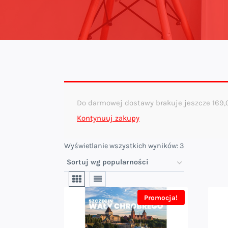
Do darmowej dostawy brakuje jeszcze
169
Kontynuuj zakupy
Posortowane
Wyświetlanie wszystkich wyników: 3
według
popularności
Promocja!