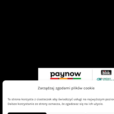
Zarządzaj zgodami plików cookie
Ta strona korzysta z ciasteczek aby świadczyć usługi na najwyższym pozio
Dalsze korzystanie ze strony oznacza, że zgadzasz się na ich użycie.