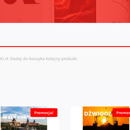
,00
zł
. Dodaj do koszyka kolejny produkt.
Promocja!
Promoc