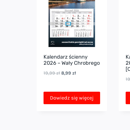
Kalendarz ścienny
K
2026 – Wały Chrobrego
2
[
Pierwotna
Aktualna
19,99
zł
8,99
zł
1
cena
cena
wynosiła:
wynosi:
Dowiedz się więcej
19,99 zł.
8,99 zł.