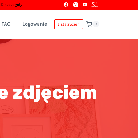
ź szczegóły
FAQ
Logowanie
Lista życzeń
0
e zdjęciem