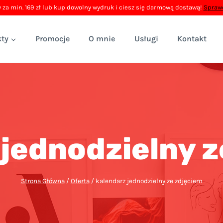
 za min. 169 zł lub kup dowolny wydruk i ciesz się darmową dostawą!
Sprawd
ty
Promocje
O mnie
Usługi
Kontakt
 jednodzielny z
Strona Główna
/
Oferta
/
kalendarz jednodzielny ze zdjęciem