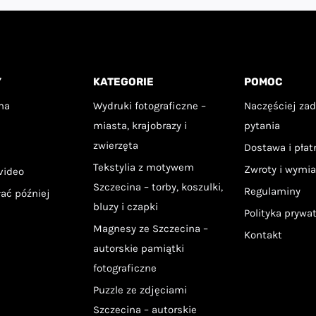
Y
KATEGORIE
POMOC
na
Wydruki fotograficzne –
Naczęściej za
miasta, krajobrazy i
pytania
zwierzęta
Dostawa i pła
Tekstylia z motywem
Zwroty i wymi
video
Szczecina – torby, koszulki,
Regulaminy
łać później
bluzy i czapki
Polityka prywa
Magnesy ze Szczecina –
Kontakt
autorskie pamiątki
fotograficzne
Puzzle ze zdjęciami
Szczecina – autorskie