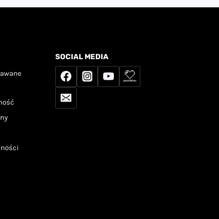
SOCIAL MEDIA
dawane
tność
any
tności