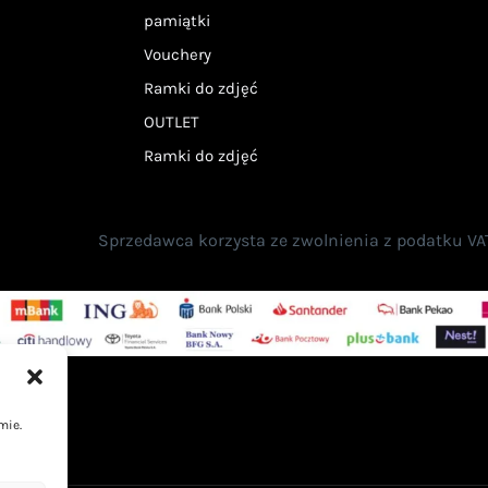
pamiątki
Vouchery
Ramki do zdjęć
OUTLET
Ramki do zdjęć
Sprzedawca korzysta ze zwolnienia z podatku VAT n
mie.