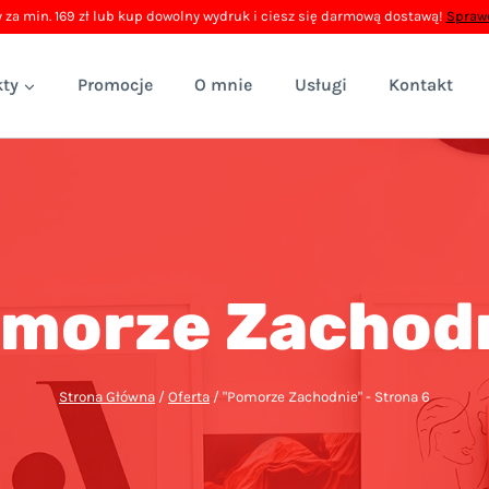
 za min. 169 zł lub kup dowolny wydruk i ciesz się darmową dostawą!
Sprawd
ty
Promocje
O mnie
Usługi
Kontakt
morze Zachod
Strona Główna
/
Oferta
/
"Pomorze Zachodnie"
- Strona 6