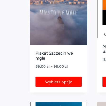
M
B
Plakat Szczecin we
mgle
1
Zakres
59,00
zł
–
99,00
zł
cen:
od
Wybierz opcje
59,00 zł
Ten
do
produkt
99,00 zł
ma