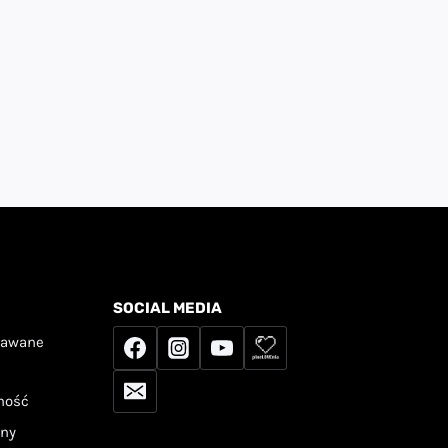
SOCIAL MEDIA
dawane
tność
any