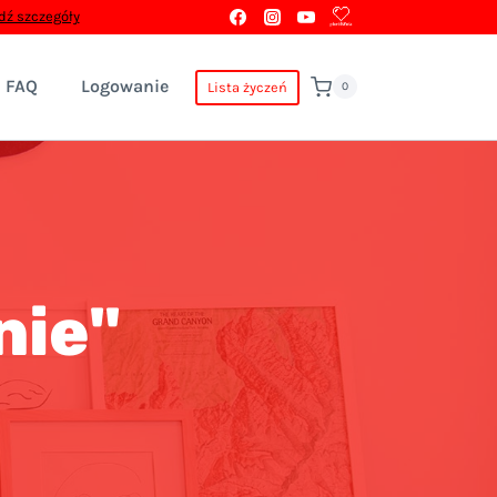
ź szczegóły
FAQ
Logowanie
Lista życzeń
0
nie"