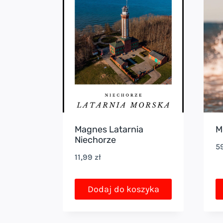
wiele
wariantów.
Opcje
można
wybrać
na
stronie
produktu
Magnes Latarnia
M
Niechorze
5
11,99
zł
Dodaj do koszyka
T
p