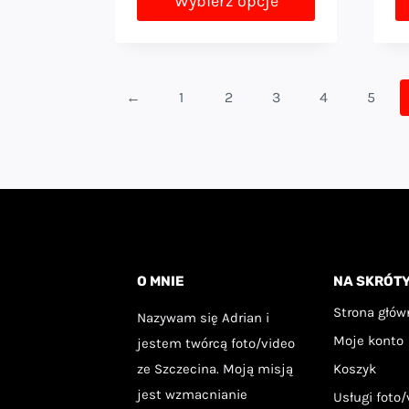
Wybierz opcje
59,00 zł
Ten
T
do
produkt
p
99,00 zł
ma
m
←
1
2
3
4
5
wiele
wi
wariantów.
w
Opcje
Op
można
m
wybrać
w
na
n
O MNIE
NA SKRÓT
stronie
st
Strona głów
Nazywam się Adrian i
produktu
p
Moje konto
jestem twórcą foto/video
ze Szczecina. Moją misją
Koszyk
jest wzmacnianie
Usługi foto/