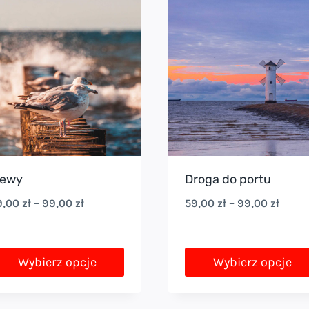
ewy
Droga do portu
Zakres
Zakre
9,00
zł
–
99,00
zł
59,00
zł
–
99,00
zł
cen:
cen:
od
od
Wybierz opcje
Wybierz opcje
59,00 zł
59,00
en
Ten
do
do
rodukt
produkt