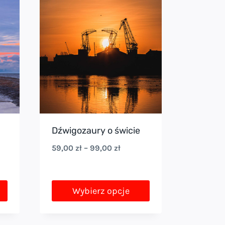
Dźwigozaury o świcie
s
Zakres
59,00
zł
–
99,00
zł
cen:
od
Wybierz opcje
 zł
59,00 zł
Ten
do
produkt