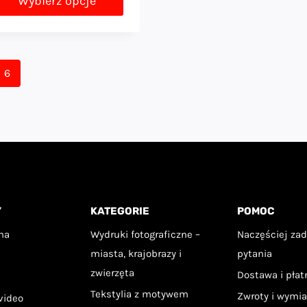
Wybierz opcje
69,00 zł
en
do
rodukt
119,00 zł
a
6
ele
ariantów.
cje
ożna
ybrać
a
Y
KATEGORIE
POMOC
ronie
na
Wydruki fotograficzne –
Naczęściej za
roduktu
miasta, krajobrazy i
pytania
zwierzęta
Dostawa i pła
Tekstylia z motywem
Zwroty i wymi
video