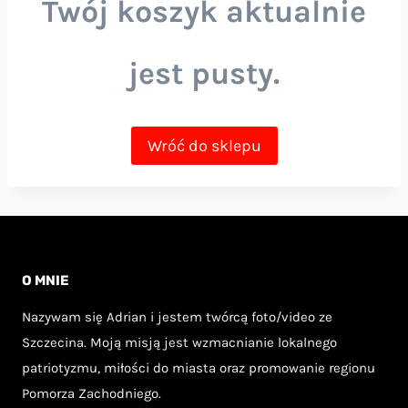
Twój koszyk aktualnie
jest pusty.
Wróć do sklepu
O MNIE
Nazywam się Adrian i jestem twórcą foto/video ze
Szczecina. Moją misją jest wzmacnianie lokalnego
patriotyzmu, miłości do miasta oraz promowanie regionu
Pomorza Zachodniego.